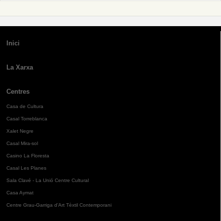
Inici
La Xarxa
Centres
Casa de Cultura
Casal Torreblanca
Xalet Negre
Casal Mira-sol
Casino La Floresta
Casal Les Planes
Sala Clavé - La Unió Centre Cultural
Casa Aymat
Centre Grau-Garriga d'Art Tèxtil Contemporani