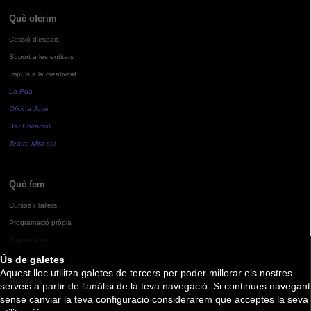
Què oferim
Cessió d'espais
Suport a les entitats
Impuls a la creativitat
La Pua
Oficina Jove
Bar Bocamoll
Teatre Mira-sol
Què fem
Cursos i Tallers
Programació pròpia
Exposicions
Ús de galetes
Aquest lloc utilitza galetes de tercers per poder millorar els nostres
Agenda
serveis a partir de l'anàlisi de la teva navegació. Si continues navegant
sense canviar la teva configuració considerarem que acceptes la seva