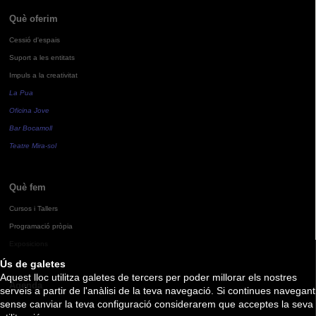
Què oferim
Cessió d'espais
Suport a les entitats
Impuls a la creativitat
La Pua
Oficina Jove
Bar Bocamoll
Teatre Mira-sol
Què fem
Cursos i Tallers
Programació pròpia
Exposicions
Ús de galetes
Aquest lloc utilitza galetes de tercers per poder millorar els nostres
Agenda
serveis a partir de l'anàlisi de la teva navegació. Si continues navegant
sense canviar la teva configuració considerarem que acceptes la seva