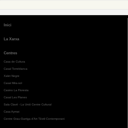
Inici
La Xarxa
Centres
Casa de Cultura
Casal Torreblanca
Xalet Negre
Casal Mira-sol
Casino La Floresta
Casal Les Planes
Sala Clavé - La Unió Centre Cultural
Casa Aymat
Centre Grau-Garriga d'Art Tèxtil Contemporani