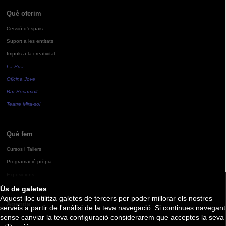
Què oferim
Cessió d'espais
Suport a les entitats
Impuls a la creativitat
La Pua
Oficina Jove
Bar Bocamoll
Teatre Mira-sol
Què fem
Cursos i Tallers
Programació pròpia
Exposicions
Ús de galetes
Aquest lloc utilitza galetes de tercers per poder millorar els nostres
Agenda
serveis a partir de l'anàlisi de la teva navegació. Si continues navegant
sense canviar la teva configuració considerarem que acceptes la seva