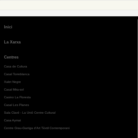
Inici
La Xarxa
Centres
Casa de Cultura
Casal Torreblanca
Xalet Negre
Casal Mira-sol
Casino La Floresta
Casal Les Planes
Sala Clavé - La Unió Centre Cultural
Casa Aymat
Centre Grau-Garriga d'Art Tèxtil Contemporani