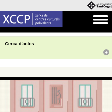
Inici
Agenda
Cerca d'actes