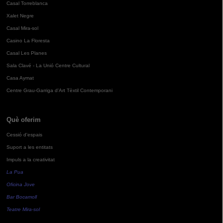
Casal Torreblanca
Xalet Negre
Casal Mira-sol
Casino La Floresta
Casal Les Planes
Sala Clavé - La Unió Centre Cultural
Casa Aymat
Centre Grau-Garriga d'Art Tèxtil Contemporani
Què oferim
Cessió d'espais
Suport a les entitats
Impuls a la creativitat
La Pua
Oficina Jove
Bar Bocamoll
Teatre Mira-sol