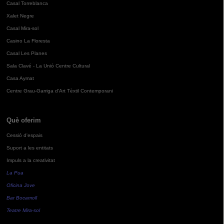
Casal Torreblanca
Xalet Negre
Casal Mira-sol
Casino La Floresta
Casal Les Planes
Sala Clavé - La Unió Centre Cultural
Casa Aymat
Centre Grau-Garriga d'Art Tèxtil Contemporani
Què oferim
Cessió d'espais
Suport a les entitats
Impuls a la creativitat
La Pua
Oficina Jove
Bar Bocamoll
Teatre Mira-sol