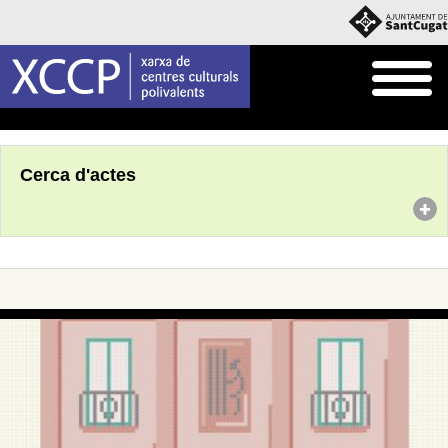
Inici
Agenda
Cerca d'actes