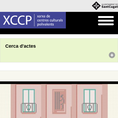
Inici
Agenda
Cerca d'actes