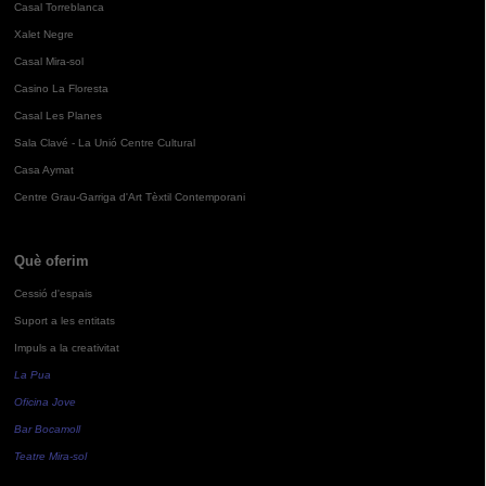
Casal Torreblanca
Xalet Negre
Casal Mira-sol
Casino La Floresta
Casal Les Planes
Sala Clavé - La Unió Centre Cultural
Casa Aymat
Centre Grau-Garriga d'Art Tèxtil Contemporani
Què oferim
Cessió d'espais
Suport a les entitats
Impuls a la creativitat
La Pua
Oficina Jove
Bar Bocamoll
Teatre Mira-sol