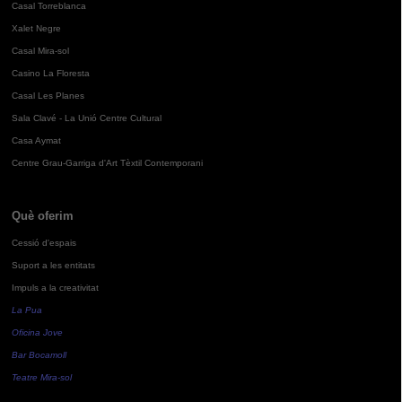
Casal Torreblanca
Xalet Negre
Casal Mira-sol
Casino La Floresta
Casal Les Planes
Sala Clavé - La Unió Centre Cultural
Casa Aymat
Centre Grau-Garriga d'Art Tèxtil Contemporani
Què oferim
Cessió d'espais
Suport a les entitats
Impuls a la creativitat
La Pua
Oficina Jove
Bar Bocamoll
Teatre Mira-sol