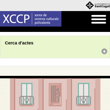
Inici
Agenda
Cerca d'actes