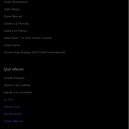
Casal Torreblanca
Xalet Negre
Casal Mira-sol
Casino La Floresta
Casal Les Planes
Sala Clavé - La Unió Centre Cultural
Casa Aymat
Centre Grau-Garriga d'Art Tèxtil Contemporani
Què oferim
Cessió d'espais
Suport a les entitats
Impuls a la creativitat
La Pua
Oficina Jove
Bar Bocamoll
Teatre Mira-sol