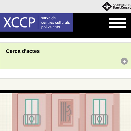
Inici
Agenda
Cerca d'actes