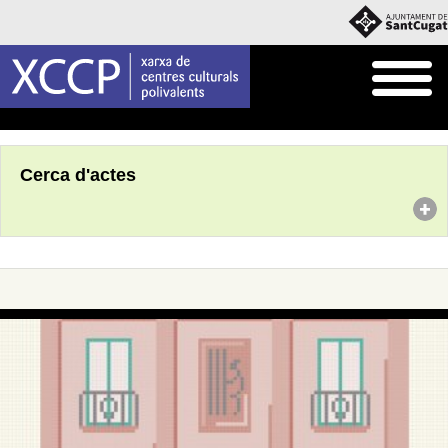
Inici
Agenda
Cerca d'actes