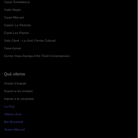
Casal Torreblanca
Xalet Negre
Casal Mira-sol
Casino La Floresta
Casal Les Planes
Sala Clavé - La Unió Centre Cultural
Casa Aymat
Centre Grau-Garriga d'Art Tèxtil Contemporani
Què oferim
Cessió d'espais
Suport a les entitats
Impuls a la creativitat
La Pua
Oficina Jove
Bar Bocamoll
Teatre Mira-sol