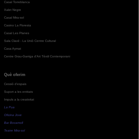
Casal Torreblanca
Xalet Negre
Casal Mira-sol
Casino La Floresta
Casal Les Planes
Sala Clavé - La Unió Centre Cultural
Casa Aymat
Centre Grau-Garriga d'Art Tèxtil Contemporani
Què oferim
Cessió d'espais
Suport a les entitats
Impuls a la creativitat
La Pua
Oficina Jove
Bar Bocamoll
Teatre Mira-sol