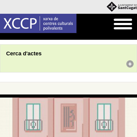
Inici
Agenda
Cerca d'actes