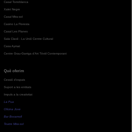
Casal Torreblanca
Xalet Negre
Casal Mira-sol
Casino La Floresta
Casal Les Planes
Sala Clavé - La Unió Centre Cultural
Casa Aymat
Centre Grau-Garriga d'Art Tèxtil Contemporani
Què oferim
Cessió d'espais
Suport a les entitats
Impuls a la creativitat
La Pua
Oficina Jove
Bar Bocamoll
Teatre Mira-sol