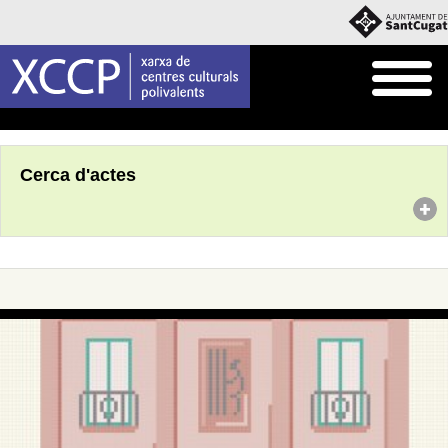
Inici
Agenda
Cerca d'actes