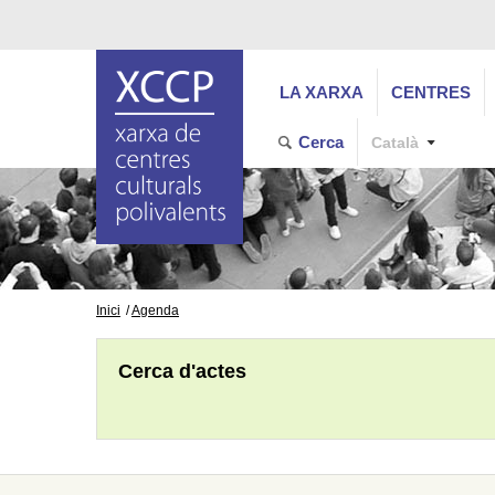
LA XARXA
CENTRES
Cerca
Català
Inici
Agenda
Cerca d'actes