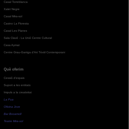
Casal Torreblanca
Xalet Negre
Casal Mira-sol
Casino La Floresta
Casal Les Planes
Sala Clavé - La Unió Centre Cultural
Casa Aymat
Centre Grau-Garriga d'Art Tèxtil Contemporani
Què oferim
Cessió d'espais
Suport a les entitats
Impuls a la creativitat
La Pua
Oficina Jove
Bar Bocamoll
Teatre Mira-sol