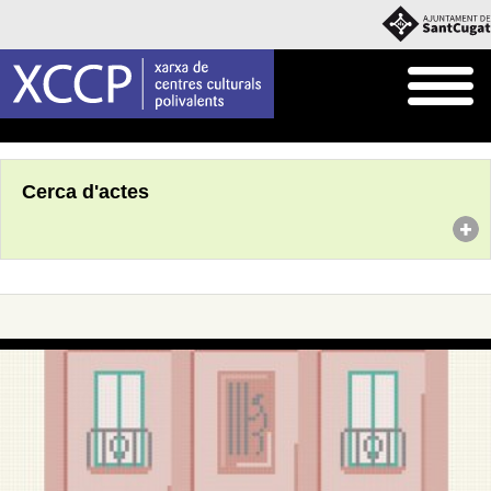
Inici
Agenda
Cerca d'actes