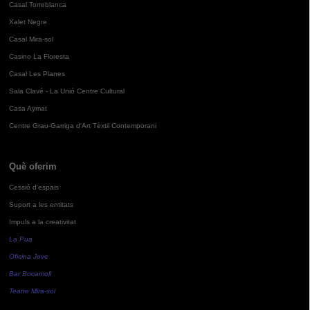
Casal Torreblanca
Xalet Negre
Casal Mira-sol
Casino La Floresta
Casal Les Planes
Sala Clavé - La Unió Centre Cultural
Casa Aymat
Centre Grau-Garriga d'Art Tèxtil Contemporani
Què oferim
Cessió d'espais
Suport a les entitats
Impuls a la creativitat
La Pua
Oficina Jove
Bar Bocamoll
Teatre Mira-sol