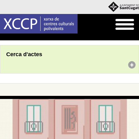
Inici
Agenda
Cerca d'actes