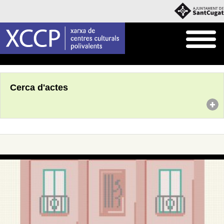
Inici
Agenda
Cerca d'actes