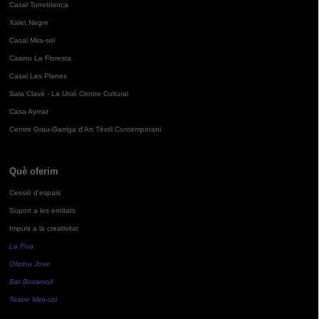
Casal Torreblanca
Xalet Negre
Casal Mira-sol
Casino La Floresta
Casal Les Planes
Sala Clavé - La Unió Centre Cultural
Casa Aymat
Centre Grau-Garriga d'Art Tèxtil Contemporani
Què oferim
Cessió d'espais
Suport a les entitats
Impuls a la creativitat
La Pua
Oficina Jove
Bar Bocamoll
Teatre Mira-sol