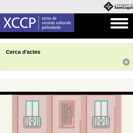
Inici
Agenda
Cerca d'actes