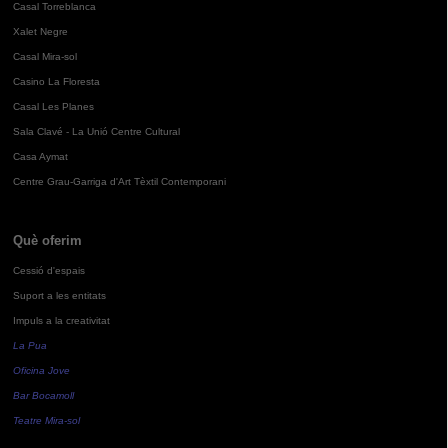
Casal Torreblanca
Xalet Negre
Casal Mira-sol
Casino La Floresta
Casal Les Planes
Sala Clavé - La Unió Centre Cultural
Casa Aymat
Centre Grau-Garriga d'Art Tèxtil Contemporani
Què oferim
Cessió d'espais
Suport a les entitats
Impuls a la creativitat
La Pua
Oficina Jove
Bar Bocamoll
Teatre Mira-sol