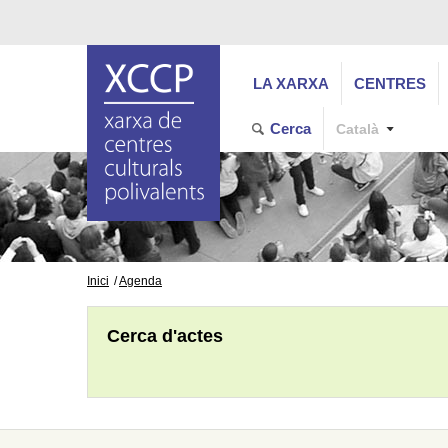
LA XARXA
CENTRES
Cerca
Català
Inici
Agenda
Cerca d'actes