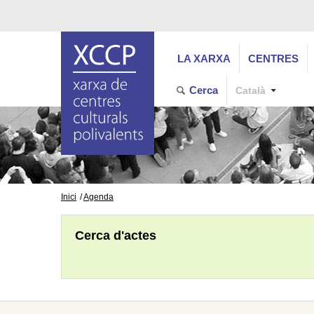
LA XARXA
CENTRES
Cerca
Català
Inici
Agenda
Cerca d'actes