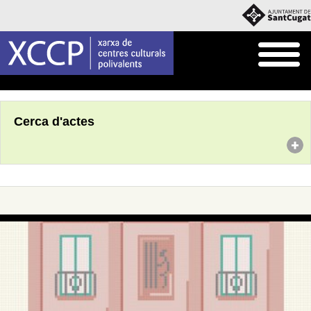
Inici
Agenda
Cerca d'actes