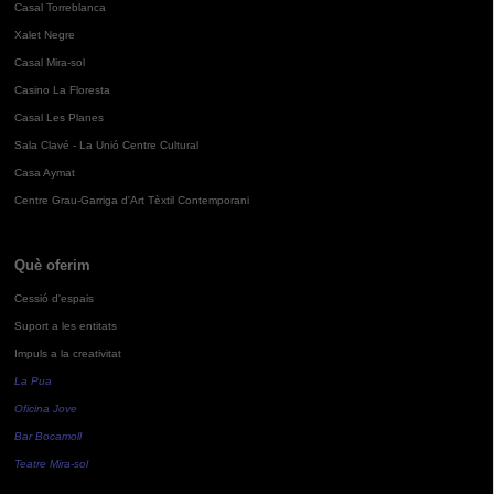
Casal Torreblanca
Xalet Negre
Casal Mira-sol
Casino La Floresta
Casal Les Planes
Sala Clavé - La Unió Centre Cultural
Casa Aymat
Centre Grau-Garriga d'Art Tèxtil Contemporani
Què oferim
Cessió d'espais
Suport a les entitats
Impuls a la creativitat
La Pua
Oficina Jove
Bar Bocamoll
Teatre Mira-sol