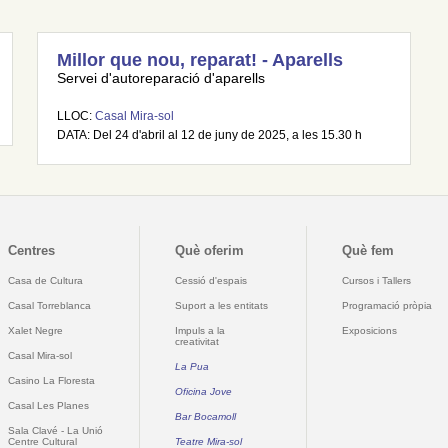
Millor que nou, reparat! - Aparells
Servei d'autoreparació d'aparells
LLOC:
Casal Mira-sol
DATA: Del 24 d'abril al 12 de juny de 2025, a les 15.30 h
Centres
Què oferim
Què fem
Casa de Cultura
Cessió d'espais
Cursos i Tallers
Casal Torreblanca
Suport a les entitats
Programació pròpia
Xalet Negre
Impuls a la
Exposicions
creativitat
Casal Mira-sol
La Pua
Casino La Floresta
Oficina Jove
Casal Les Planes
Bar Bocamoll
Sala Clavé - La Unió
Centre Cultural
Teatre Mira-sol