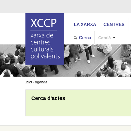
LA XARXA
CENTRES
Cerca
Català
Inici
Agenda
Cerca d'actes