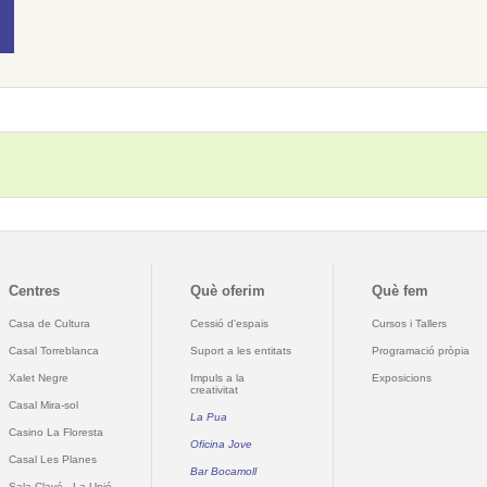
Centres
Què oferim
Què fem
Casa de Cultura
Cessió d'espais
Cursos i Tallers
Casal Torreblanca
Suport a les entitats
Programació pròpia
Xalet Negre
Impuls a la
Exposicions
creativitat
Casal Mira-sol
La Pua
Casino La Floresta
Oficina Jove
Casal Les Planes
Bar Bocamoll
Sala Clavé - La Unió