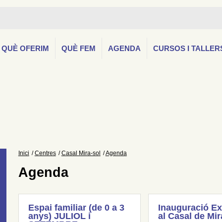
QUÈ OFERIM
QUÈ FEM
AGENDA
CURSOS I TALLER
Inici
Centres
Casal Mira-sol
Agenda
Agenda
Espai familiar (de 0 a 3
Inauguració Ex
anys) JULIOL i
al Casal de Mir