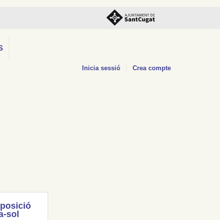
S
Inicia sessió
Crea compte
posició
a-sol