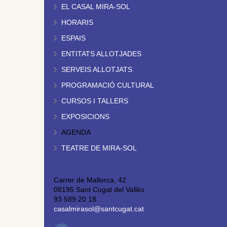
EL CASAL MIRA-SOL
HORARIS
ESPAIS
ENTITATS ALLOTJADES
SERVEIS ALLOTJATS
PROGRAMACIÓ CULTURAL
CURSOS I TALLERS
EXPOSICIONS
AGENDA
TEATRE DE MIRA-SOL
Carrer de Mallorca, 42
08195 Sant Cugat del Vallès
93 589 20 18
casalmirasol@santcugat.cat