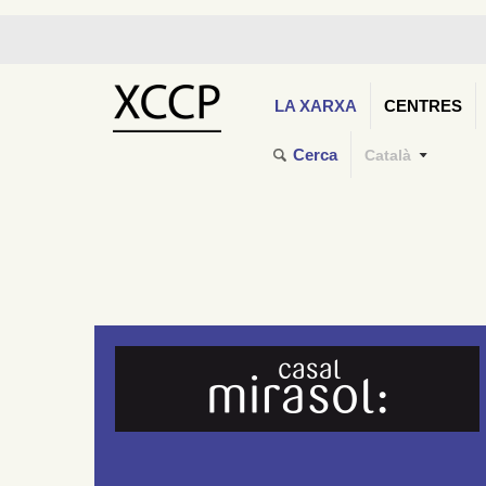
LA XARXA
CENTRES
Cerca
Català