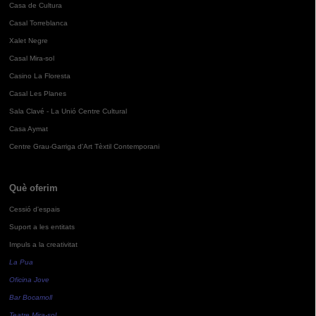
Casa de Cultura
Casal Torreblanca
Xalet Negre
Casal Mira-sol
Casino La Floresta
Casal Les Planes
Sala Clavé - La Unió Centre Cultural
Casa Aymat
Centre Grau-Garriga d'Art Tèxtil Contemporani
Què oferim
Cessió d'espais
Suport a les entitats
Impuls a la creativitat
La Pua
Oficina Jove
Bar Bocamoll
Teatre Mira-sol