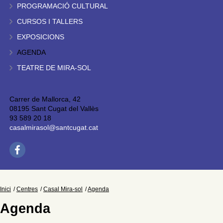
PROGRAMACIÓ CULTURAL
CURSOS I TALLERS
EXPOSICIONS
AGENDA
TEATRE DE MIRA-SOL
Carrer de Mallorca, 42
08195 Sant Cugat del Vallès
93 589 20 18
casalmirasol@santcugat.cat
Inici
Centres
Casal Mira-sol
Agenda
Agenda