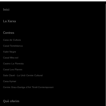
Inici
La Xarxa
Centres
Casa de Cultura
Casal Torreblanca
Xalet Negre
Casal Mira-sol
Casino La Floresta
Casal Les Planes
Sala Clavé - La Unió Centre Cultural
Casa Aymat
Centre Grau-Garriga d'Art Tèxtil Contemporani
Què oferim