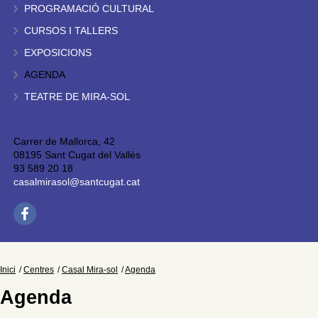
PROGRAMACIÓ CULTURAL
CURSOS I TALLERS
EXPOSICIONS
AGENDA
TEATRE DE MIRA-SOL
Carrer de Mallorca, 42
08195 Sant Cugat del Vallès
93 589 20 18
casalmirasol@santcugat.cat
Inici
Centres
Casal Mira-sol
Agenda
Agenda