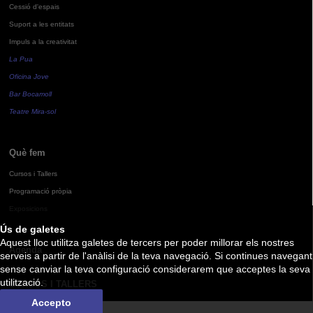
Cessió d'espais
Suport a les entitats
Impuls a la creativitat
La Pua
Oficina Jove
Bar Bocamoll
Teatre Mira-sol
Què fem
Cursos i Tallers
Programació pròpia
Exposicions
Ús de galetes
Aquest lloc utilitza galetes de tercers per poder millorar els nostres
Agenda
serveis a partir de l'anàlisi de la teva navegació. Si continues navegant
sense canviar la teva configuració considerarem que acceptes la seva
utilització.
CURSOS I TALLERS
Accepto