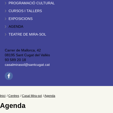
PROGRAMACIÓ CULTURAL
CURSOS I TALLERS
EXPOSICIONS
AGENDA
TEATRE DE MIRA-SOL
Carrer de Mallorca, 42
08195 Sant Cugat del Vallès
93 589 20 18
casalmirasol@santcugat.cat
Inici
Centres
Casal Mira-sol
Agenda
Agenda