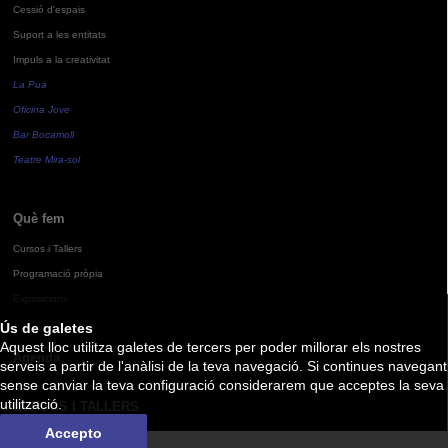
Cessió d'espais
Suport a les entitats
Impuls a la creativitat
La Pua
Oficina Jove
Bar Bocamoll
Teatre Mira-sol
Què fem
Cursos i Tallers
Programació pròpia
Exposicions
Ús de galetes
Aquest lloc utilitza galetes de tercers per poder millorar els nostres
Agenda
serveis a partir de l'anàlisi de la teva navegació. Si continues navegant
sense canviar la teva configuració considerarem que acceptes la seva
utilització.
CURSOS I TALLERS
Accepto