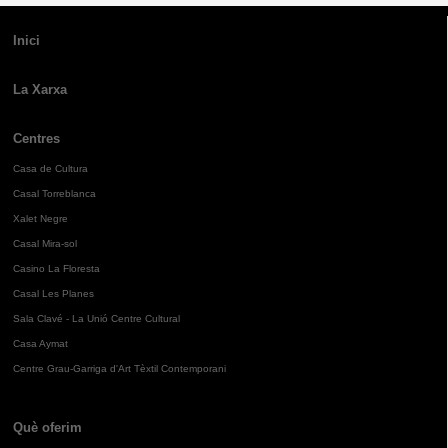
Inici
La Xarxa
Centres
Casa de Cultura
Casal Torreblanca
Xalet Negre
Casal Mira-sol
Casino La Floresta
Casal Les Planes
Sala Clavé - La Unió Centre Cultural
Casa Aymat
Centre Grau-Garriga d'Art Tèxtil Contemporani
Què oferim