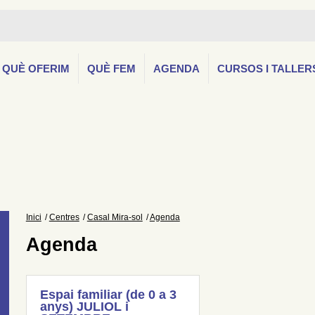
QUÈ OFERIM
QUÈ FEM
AGENDA
CURSOS I TALLER
Inici
Centres
Casal Mira-sol
Agenda
Agenda
Espai familiar (de 0 a 3
anys) JULIOL i