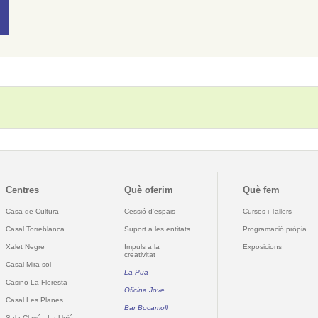
Centres
Què oferim
Què fem
Casa de Cultura
Cessió d'espais
Cursos i Tallers
Casal Torreblanca
Suport a les entitats
Programació pròpia
Xalet Negre
Impuls a la
Exposicions
creativitat
Casal Mira-sol
La Pua
Casino La Floresta
Oficina Jove
Casal Les Planes
Bar Bocamoll
Sala Clavé - La Unió