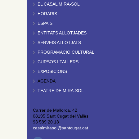
EL CASAL MIRA-SOL
HORARIS
ESPAIS
ENTITATS ALLOTJADES
SERVEIS ALLOTJATS
PROGRAMACIÓ CULTURAL
CURSOS I TALLERS
EXPOSICIONS
AGENDA
TEATRE DE MIRA-SOL
Carrer de Mallorca, 42
08195 Sant Cugat del Vallès
93 589 20 18
casalmirasol@santcugat.cat