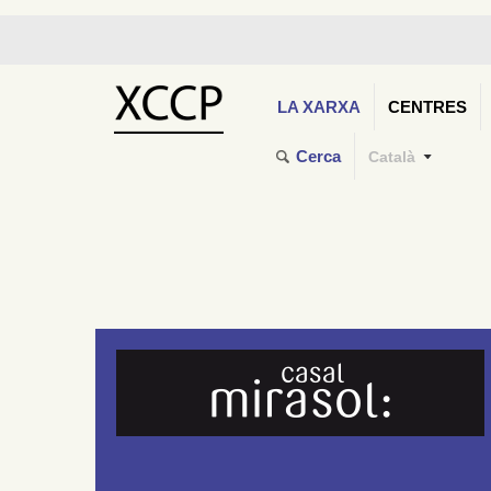
LA XARXA
CENTRES
Cerca
Català