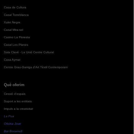
Casa de Cultura
Casal Torreblanca
Xalet Negre
Casal Mira-sol
Casino La Floresta
Casal Les Planes
Sala Clavé - La Unió Centre Cultural
Casa Aymat
Centre Grau-Garriga d'Art Tèxtil Contemporani
Què oferim
Cessió d'espais
Suport a les entitats
Impuls a la creativitat
La Pua
Oficina Jove
Bar Bocamoll