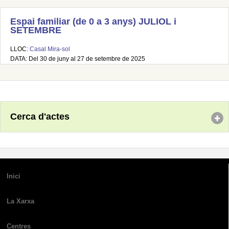
Espai familiar (de 0 a 3 anys) JULIOL i
SETEMBRE
LLOC:
Casal Mira-sol
DATA: Del 30 de juny al 27 de setembre de 2025
Cerca d'actes
Inici
La Xarxa
Centres