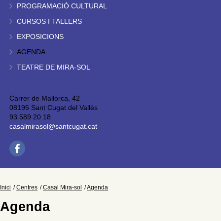
PROGRAMACIÓ CULTURAL
CURSOS I TALLERS
EXPOSICIONS
AGENDA
TEATRE DE MIRA-SOL
Carrer de Mallorca, 42
08195 Sant Cugat del Vallès
93 589 20 18
casalmirasol@santcugat.cat
Inici
Centres
Casal Mira-sol
Agenda
Agenda