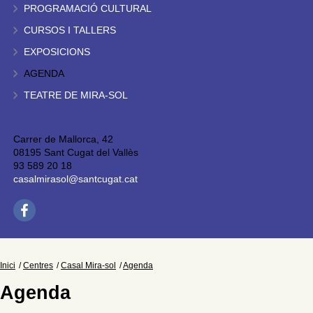
PROGRAMACIÓ CULTURAL
CURSOS I TALLERS
EXPOSICIONS
AGENDA
TEATRE DE MIRA-SOL
Carrer de Mallorca, 42
08195 Sant Cugat del Vallès
93 589 20 18
casalmirasol@santcugat.cat
Inici
Centres
Casal Mira-sol
Agenda
Agenda