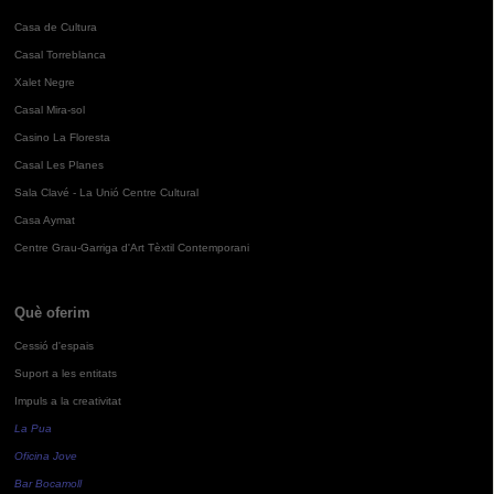
Casa de Cultura
Casal Torreblanca
Xalet Negre
Casal Mira-sol
Casino La Floresta
Casal Les Planes
Sala Clavé - La Unió Centre Cultural
Casa Aymat
Centre Grau-Garriga d'Art Tèxtil Contemporani
Què oferim
Cessió d'espais
Suport a les entitats
Impuls a la creativitat
La Pua
Oficina Jove
Bar Bocamoll