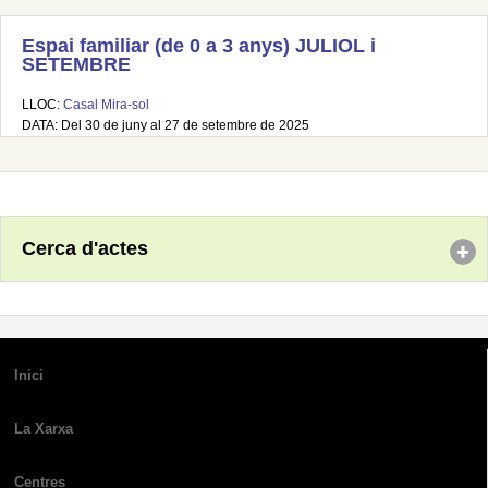
Espai familiar (de 0 a 3 anys) JULIOL i
SETEMBRE
LLOC:
Casal Mira-sol
DATA: Del 30 de juny al 27 de setembre de 2025
Cerca d'actes
Inici
La Xarxa
Centres