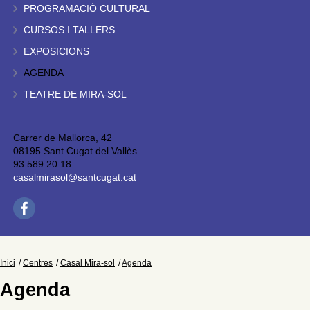
PROGRAMACIÓ CULTURAL
CURSOS I TALLERS
EXPOSICIONS
AGENDA
TEATRE DE MIRA-SOL
Carrer de Mallorca, 42
08195 Sant Cugat del Vallès
93 589 20 18
casalmirasol@santcugat.cat
Inici
Centres
Casal Mira-sol
Agenda
Agenda