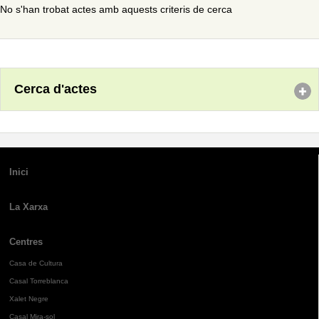
No s'han trobat actes amb aquests criteris de cerca
Cerca d'actes
Inici
La Xarxa
Centres
Casa de Cultura
Casal Torreblanca
Xalet Negre
Casal Mira-sol