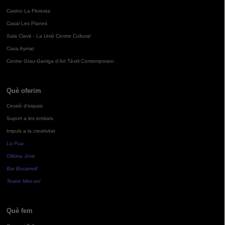
Casino La Floresta
Casal Les Planes
Sala Clavé - La Unió Centre Cultural
Casa Aymat
Centre Grau-Garriga d'Art Tèxtil Contemporani
Què oferim
Cessió d'espais
Suport a les entitats
Impuls a la creativitat
La Pua
Oficina Jove
Bar Bocamoll
Teatre Mira-sol
Què fem