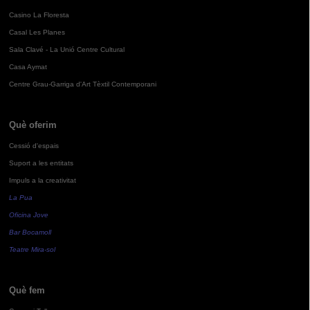
Casino La Floresta
Casal Les Planes
Sala Clavé - La Unió Centre Cultural
Casa Aymat
Centre Grau-Garriga d'Art Tèxtil Contemporani
Què oferim
Cessió d'espais
Suport a les entitats
Impuls a la creativitat
La Pua
Oficina Jove
Bar Bocamoll
Teatre Mira-sol
Què fem