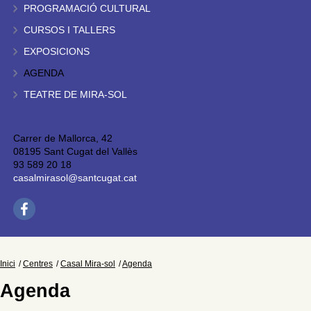
PROGRAMACIÓ CULTURAL
CURSOS I TALLERS
EXPOSICIONS
AGENDA
TEATRE DE MIRA-SOL
Carrer de Mallorca, 42
08195 Sant Cugat del Vallès
93 589 20 18
casalmirasol@santcugat.cat
Inici
Centres
Casal Mira-sol
Agenda
Agenda