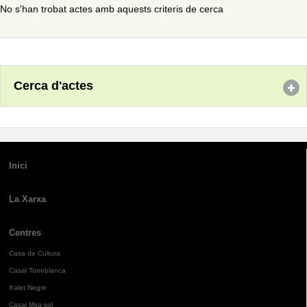
No s'han trobat actes amb aquests criteris de cerca
Cerca d'actes
Inici
La Xarxa
Centres
Casa de Cultura
Casal Torreblanca
Xalet Negre
Casal Mira-sol