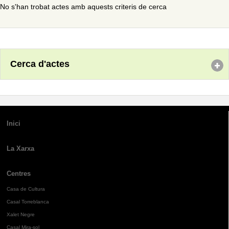
No s'han trobat actes amb aquests criteris de cerca
Cerca d'actes
Inici
La Xarxa
Centres
Casa de Cultura
Casal Torreblanca
Xalet Negre
Casal Mira-sol