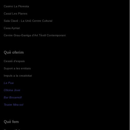
Casino La Floresta
Casal Les Planes
Sala Clavé - La Unió Centre Cultural
Casa Aymat
Centre Grau-Garriga d'Art Tèxtil Contemporani
Què oferim
Cessió d'espais
Suport a les entitats
Impuls a la creativitat
La Pua
Oficina Jove
Bar Bocamoll
Teatre Mira-sol
Què fem