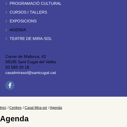
PROGRAMACIÓ CULTURAL
CURSOS I TALLERS
EXPOSICIONS
AGENDA
TEATRE DE MIRA-SOL
Carrer de Mallorca, 42
08195 Sant Cugat del Vallès
93 589 20 18
casalmirasol@santcugat.cat
Inici
Centres
Casal Mira-sol
Agenda
Agenda