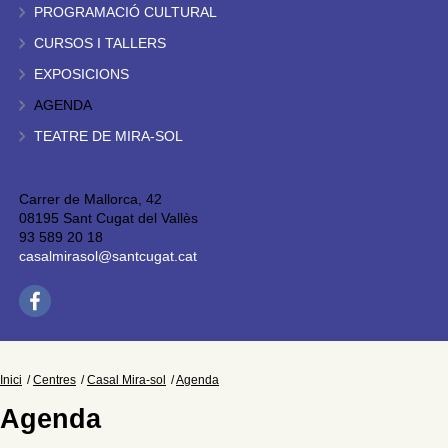
PROGRAMACIÓ CULTURAL
CURSOS I TALLERS
EXPOSICIONS
AGENDA
TEATRE DE MIRA-SOL
Carrer de Mallorca, 42
08195 Sant Cugat del Vallès
93 589 20 18
casalmirasol@santcugat.cat
Inici
Centres
Casal Mira-sol
Agenda
Agenda