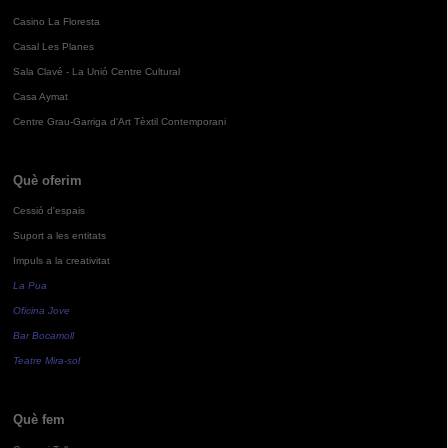
Casino La Floresta
Casal Les Planes
Sala Clavé - La Unió Centre Cultural
Casa Aymat
Centre Grau-Garriga d'Art Tèxtil Contemporani
Què oferim
Cessió d'espais
Suport a les entitats
Impuls a la creativitat
La Pua
Oficina Jove
Bar Bocamoll
Teatre Mira-sol
Què fem