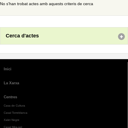
No s'han trobat actes amb aquests criteris de cerca
Cerca d'actes
Inici
La Xarxa
Centres
Casa de Cultura
Casal Torreblanca
Xalet Negre
Casal Mira-sol