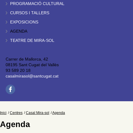
PROGRAMACIÓ CULTURAL
CURSOS I TALLERS
EXPOSICIONS
AGENDA
TEATRE DE MIRA-SOL
Carrer de Mallorca, 42
08195 Sant Cugat del Vallès
93 589 20 18
casalmirasol@santcugat.cat
Inici
Centres
Casal Mira-sol
Agenda
Agenda