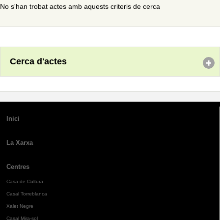
No s'han trobat actes amb aquests criteris de cerca
Cerca d'actes
Inici
La Xarxa
Centres
Casa de Cultura
Casal Torreblanca
Xalet Negre
Casal Mira-sol