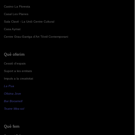
Casino La Floresta
Casal Les Planes
Sala Clavé - La Unió Centre Cultural
Casa Aymat
Centre Grau-Garriga d'Art Tèxtil Contemporani
Què oferim
Cessió d'espais
Suport a les entitats
Impuls a la creativitat
La Pua
Oficina Jove
Bar Bocamoll
Teatre Mira-sol
Què fem