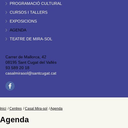
PROGRAMACIÓ CULTURAL
CURSOS I TALLERS
EXPOSICIONS
AGENDA
TEATRE DE MIRA-SOL
Carrer de Mallorca, 42
08195 Sant Cugat del Vallès
93 589 20 18
casalmirasol@santcugat.cat
Inici
Centres
Casal Mira-sol
Agenda
Agenda