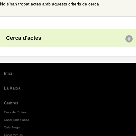
No s'han trobat actes amb aquests criteris de cerca
Cerca d'actes
Inici
La Xarxa
Centres
Casa de Cultura
Casal Torreblanca
Xalet Negre
Casal Mira-sol