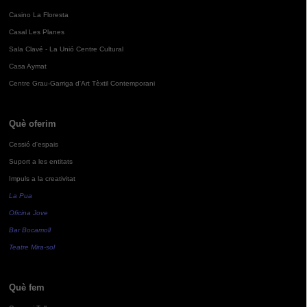
Casino La Floresta
Casal Les Planes
Sala Clavé - La Unió Centre Cultural
Casa Aymat
Centre Grau-Garriga d'Art Tèxtil Contemporani
Què oferim
Cessió d'espais
Suport a les entitats
Impuls a la creativitat
La Pua
Oficina Jove
Bar Bocamoll
Teatre Mira-sol
Què fem