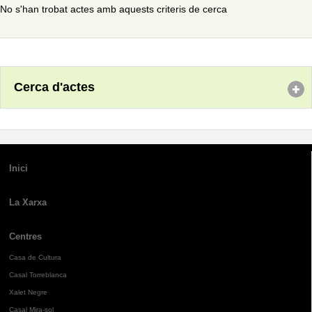
No s'han trobat actes amb aquests criteris de cerca
Cerca d'actes
Inici
La Xarxa
Centres
Casa de Cultura
Casal Torreblanca
Xalet Negre
Casal Mira-sol