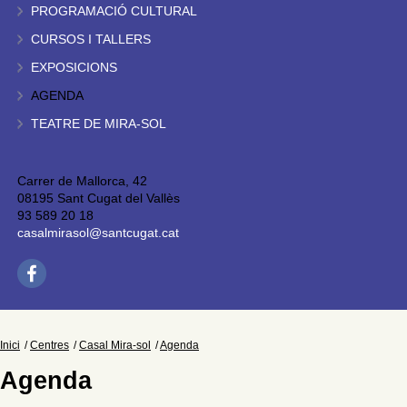
PROGRAMACIÓ CULTURAL
CURSOS I TALLERS
EXPOSICIONS
AGENDA
TEATRE DE MIRA-SOL
Carrer de Mallorca, 42
08195 Sant Cugat del Vallès
93 589 20 18
casalmirasol@santcugat.cat
Inici
Centres
Casal Mira-sol
Agenda
Agenda