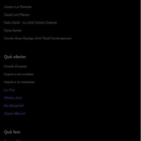
Casino La Floresta
Casal Les Planes
Sala Clavé - La Unió Centre Cultural
Casa Aymat
Centre Grau-Garriga d'Art Tèxtil Contemporani
Què oferim
Cessió d'espais
Suport a les entitats
Impuls a la creativitat
La Pua
Oficina Jove
Bar Bocamoll
Teatre Mira-sol
Què fem