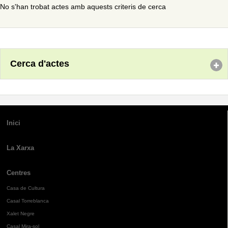
No s'han trobat actes amb aquests criteris de cerca
Cerca d'actes
Inici
La Xarxa
Centres
Casa de Cultura
Casal Torreblanca
Xalet Negre
Casal Mira-sol