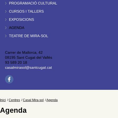
PROGRAMACIÓ CULTURAL
CURSOS I TALLERS
EXPOSICIONS
AGENDA
TEATRE DE MIRA-SOL
Carrer de Mallorca, 42
08195 Sant Cugat del Vallès
93 589 20 18
casalmirasol@santcugat.cat
Inici
Centres
Casal Mira-sol
Agenda
Agenda