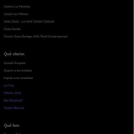
Casino La Floresta
Casal Les Planes
Sala Clavé - La Unió Centre Cultural
Casa Aymat
Centre Grau-Garriga d'Art Tèxtil Contemporani
Què oferim
Cessió d'espais
Suport a les entitats
Impuls a la creativitat
La Pua
Oficina Jove
Bar Bocamoll
Teatre Mira-sol
Què fem