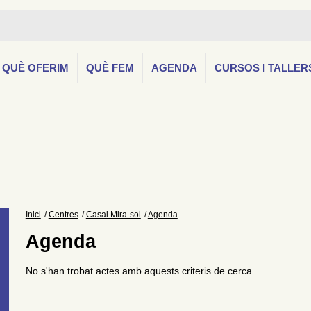
QUÈ OFERIM
QUÈ FEM
AGENDA
CURSOS I TALLER
Inici
Centres
Casal Mira-sol
Agenda
Agenda
No s'han trobat actes amb aquests criteris de cerca