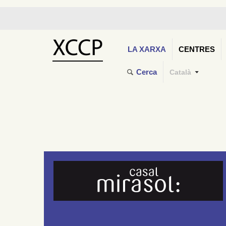
LA XARXA
CENTRES
Cerca
Català