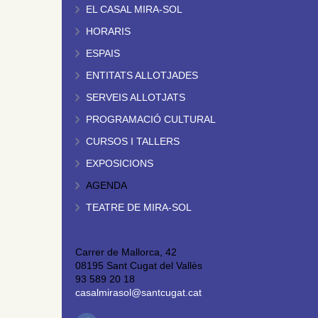
EL CASAL MIRA-SOL
HORARIS
ESPAIS
ENTITATS ALLOTJADES
SERVEIS ALLOTJATS
PROGRAMACIÓ CULTURAL
CURSOS I TALLERS
EXPOSICIONS
AGENDA
TEATRE DE MIRA-SOL
Carrer de Mallorca, 42
08195 Sant Cugat del Vallès
93 589 20 18
casalmirasol@santcugat.cat