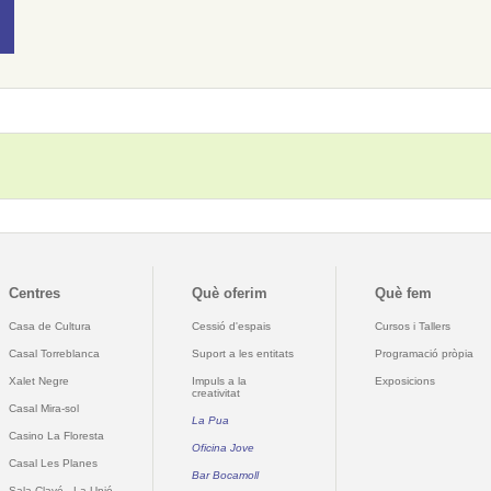
Centres
Què oferim
Què fem
Casa de Cultura
Cessió d'espais
Cursos i Tallers
Casal Torreblanca
Suport a les entitats
Programació pròpia
Xalet Negre
Impuls a la
Exposicions
creativitat
Casal Mira-sol
La Pua
Casino La Floresta
Oficina Jove
Casal Les Planes
Bar Bocamoll
Sala Clavé - La Unió