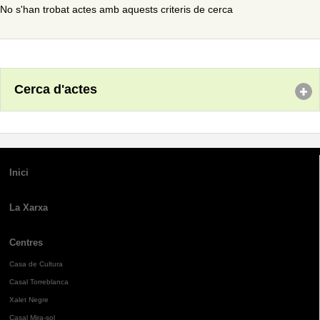
No s'han trobat actes amb aquests criteris de cerca
Cerca d'actes
Inici
La Xarxa
Centres
Casa de Cultura
Casal Torreblanca
Xalet Negre
Casal Mira-sol