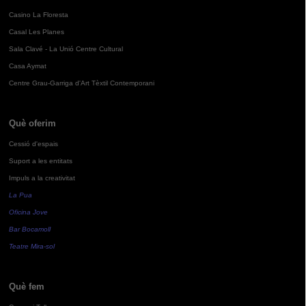
Casino La Floresta
Casal Les Planes
Sala Clavé - La Unió Centre Cultural
Casa Aymat
Centre Grau-Garriga d'Art Tèxtil Contemporani
Què oferim
Cessió d'espais
Suport a les entitats
Impuls a la creativitat
La Pua
Oficina Jove
Bar Bocamoll
Teatre Mira-sol
Què fem