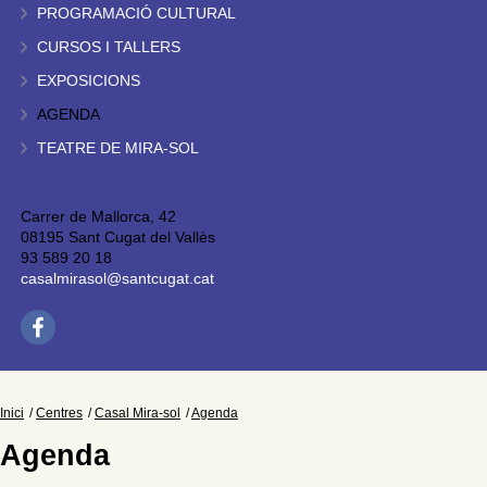
PROGRAMACIÓ CULTURAL
CURSOS I TALLERS
EXPOSICIONS
AGENDA
TEATRE DE MIRA-SOL
Carrer de Mallorca, 42
08195 Sant Cugat del Vallès
93 589 20 18
casalmirasol@santcugat.cat
Inici
Centres
Casal Mira-sol
Agenda
Agenda