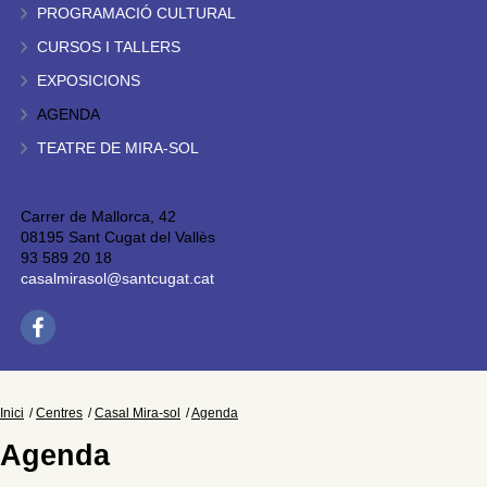
PROGRAMACIÓ CULTURAL
CURSOS I TALLERS
EXPOSICIONS
AGENDA
TEATRE DE MIRA-SOL
Carrer de Mallorca, 42
08195 Sant Cugat del Vallès
93 589 20 18
casalmirasol@santcugat.cat
Inici
Centres
Casal Mira-sol
Agenda
Agenda