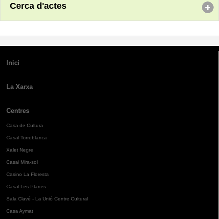
Cerca d'actes
Inici
La Xarxa
Centres
Casa de Cultura
Casal Torreblanca
Xalet Negre
Casal Mira-sol
Casino La Floresta
Casal Les Planes
Sala Clavé - La Unió Centre Cultural
Casa Aymat