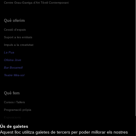
Centre Grau-Garriga d'Art Tèxtil Contemporani
Què oferim
Cessió d'espais
Suport a les entitats
Impuls a la creativitat
La Pua
Oficina Jove
Bar Bocamoll
Teatre Mira-sol
Què fem
Cursos i Tallers
Programació pròpia
Exposicions
Ús de galetes
Aquest lloc utilitza galetes de tercers per poder millorar els nostres
Agenda