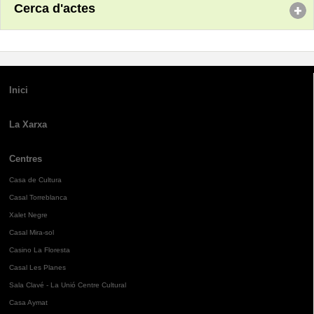
Cerca d'actes
Inici
La Xarxa
Centres
Casa de Cultura
Casal Torreblanca
Xalet Negre
Casal Mira-sol
Casino La Floresta
Casal Les Planes
Sala Clavé - La Unió Centre Cultural
Casa Aymat