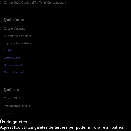
Centre Grau-Garriga d'Art Tèxtil Contemporani
Què oferim
Cessió d'espais
Suport a les entitats
Impuls a la creativitat
La Pua
Oficina Jove
Bar Bocamoll
Teatre Mira-sol
Què fem
Cursos i Tallers
Programació pròpia
Exposicions
Ús de galetes
Aquest lloc utilitza galetes de tercers per poder millorar els nostres
Agenda