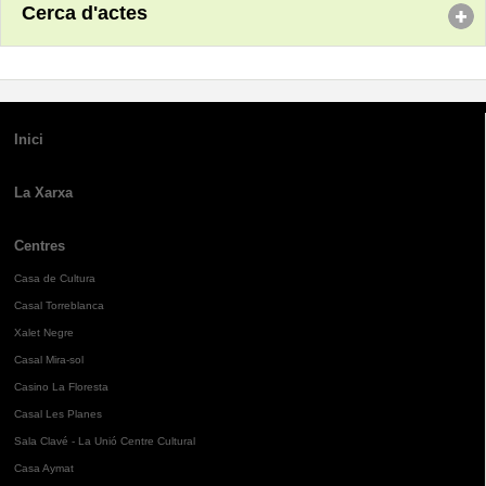
Cerca d'actes
Inici
La Xarxa
Centres
Casa de Cultura
Casal Torreblanca
Xalet Negre
Casal Mira-sol
Casino La Floresta
Casal Les Planes
Sala Clavé - La Unió Centre Cultural
Casa Aymat