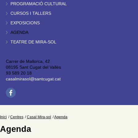
PROGRAMACIÓ CULTURAL
CURSOS I TALLERS
EXPOSICIONS
AGENDA
TEATRE DE MIRA-SOL
Carrer de Mallorca, 42
08195 Sant Cugat del Vallès
93 589 20 18
casalmirasol@santcugat.cat
Inici
Centres
Casal Mira-sol
Agenda
Agenda