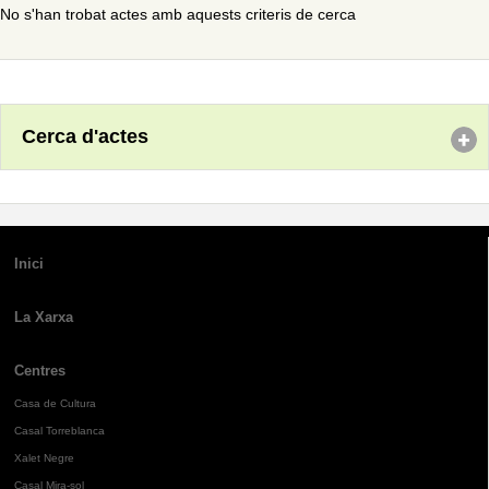
No s'han trobat actes amb aquests criteris de cerca
Cerca d'actes
Inici
La Xarxa
Centres
Casa de Cultura
Casal Torreblanca
Xalet Negre
Casal Mira-sol