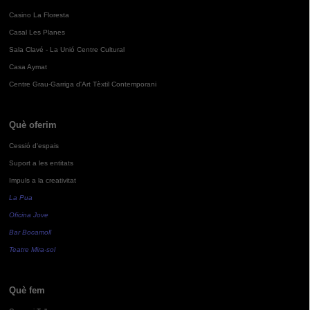
Casino La Floresta
Casal Les Planes
Sala Clavé - La Unió Centre Cultural
Casa Aymat
Centre Grau-Garriga d'Art Tèxtil Contemporani
Què oferim
Cessió d'espais
Suport a les entitats
Impuls a la creativitat
La Pua
Oficina Jove
Bar Bocamoll
Teatre Mira-sol
Què fem