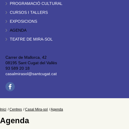
PROGRAMACIÓ CULTURAL
CURSOS I TALLERS
EXPOSICIONS
AGENDA
TEATRE DE MIRA-SOL
Carrer de Mallorca, 42
08195 Sant Cugat del Vallès
93 589 20 18
casalmirasol@santcugat.cat
Inici
Centres
Casal Mira-sol
Agenda
Agenda