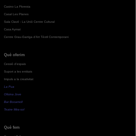
Casino La Floresta
Casal Les Planes
Sala Clavé - La Unió Centre Cultural
Casa Aymat
Centre Grau-Garriga d'Art Tèxtil Contemporani
Què oferim
Cessió d'espais
Suport a les entitats
Impuls a la creativitat
La Pua
Oficina Jove
Bar Bocamoll
Teatre Mira-sol
Què fem