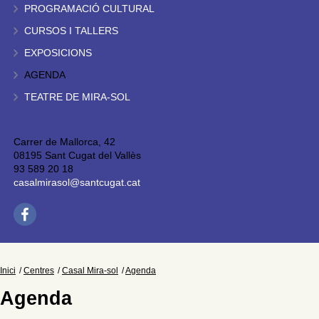
PROGRAMACIÓ CULTURAL
CURSOS I TALLERS
EXPOSICIONS
AGENDA
TEATRE DE MIRA-SOL
Carrer de Mallorca, 42
08195 Sant Cugat del Vallès
93 589 20 18
casalmirasol@santcugat.cat
Inici
Centres
Casal Mira-sol
Agenda
Agenda