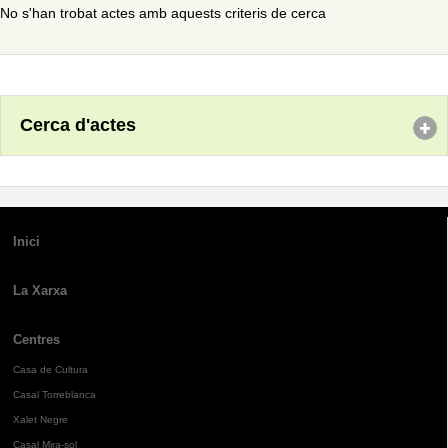
No s'han trobat actes amb aquests criteris de cerca
Cerca d'actes
Inici
La Xarxa
Centres
Casa de Cultura
Casal Torreblanca
Xalet Negre
Casal Mira-sol