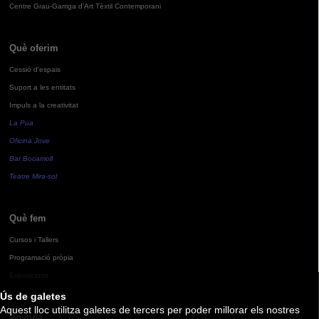
Centre Grau-Garriga d'Art Tèxtil Contemporani
Què oferim
Cessió d'espais
Suport a les entitats
Impuls a la creativitat
La Pua
Oficina Jove
Bar Bocamoll
Teatre Mira-sol
Què fem
Cursos i Tallers
Programació pròpia
Exposicions
Ús de galetes
Aquest lloc utilitza galetes de tercers per poder millorar els nostres
Agenda