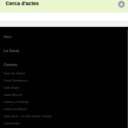
Cerca d'actes
Inici
La Xarxa
Centres
Casa de Cultura
Casal Torreblanca
Xalet Negre
Casal Mira-sol
Casino La Floresta
Casal Les Planes
Sala Clavé - La Unió Centre Cultural
Casa Aymat