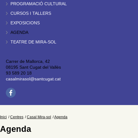
PROGRAMACIÓ CULTURAL
CURSOS I TALLERS
EXPOSICIONS
AGENDA
TEATRE DE MIRA-SOL
Carrer de Mallorca, 42
08195 Sant Cugat del Vallès
93 589 20 18
casalmirasol@santcugat.cat
Inici
Centres
Casal Mira-sol
Agenda
Agenda