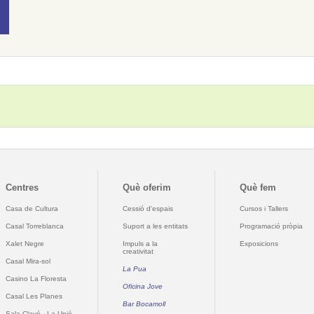
Centres
Què oferim
Què fem
Casa de Cultura
Cessió d'espais
Cursos i Tallers
Casal Torreblanca
Suport a les entitats
Programació pròpia
Xalet Negre
Impuls a la
Exposicions
creativitat
Casal Mira-sol
La Pua
Casino La Floresta
Oficina Jove
Casal Les Planes
Bar Bocamoll
Sala Clavé - La Unió