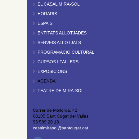
EL CASAL MIRA-SOL
HORARIS
ESPAIS
ENTITATS ALLOTJADES
SERVEIS ALLOTJATS
PROGRAMACIÓ CULTURAL
CURSOS I TALLERS
EXPOSICIONS
AGENDA
TEATRE DE MIRA-SOL
Carrer de Mallorca, 42
08195 Sant Cugat del Vallès
93 589 20 18
casalmirasol@santcugat.cat