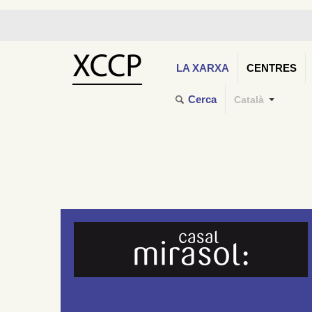
LA XARXA
CENTRES
Cerca
Català