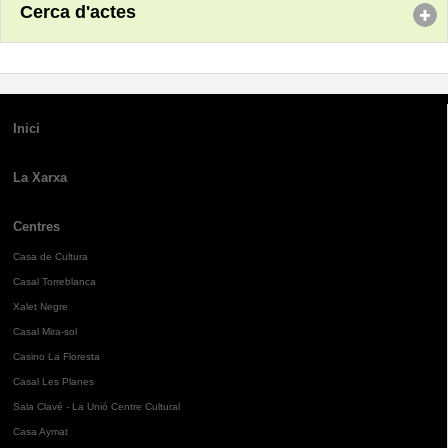
Cerca d'actes
Inici
La Xarxa
Centres
Casa de Cultura
Casal Torreblanca
Xalet Negre
Casal Mira-sol
Casino La Floresta
Casal Les Planes
Sala Clavé - La Unió Centre Cultural
Casa Aymat