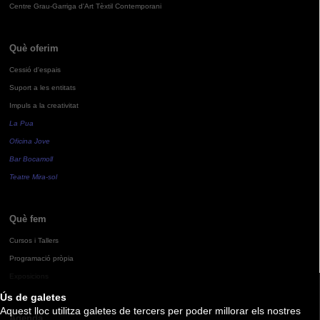
Centre Grau-Garriga d'Art Tèxtil Contemporani
Què oferim
Cessió d'espais
Suport a les entitats
Impuls a la creativitat
La Pua
Oficina Jove
Bar Bocamoll
Teatre Mira-sol
Què fem
Cursos i Tallers
Programació pròpia
Exposicions
Ús de galetes
Aquest lloc utilitza galetes de tercers per poder millorar els nostres
Agenda