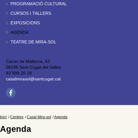
PROGRAMACIÓ CULTURAL
CURSOS I TALLERS
EXPOSICIONS
AGENDA
TEATRE DE MIRA-SOL
Carrer de Mallorca, 42
08195 Sant Cugat del Vallès
93 589 20 18
casalmirasol@santcugat.cat
Inici
Centres
Casal Mira-sol
Agenda
Agenda