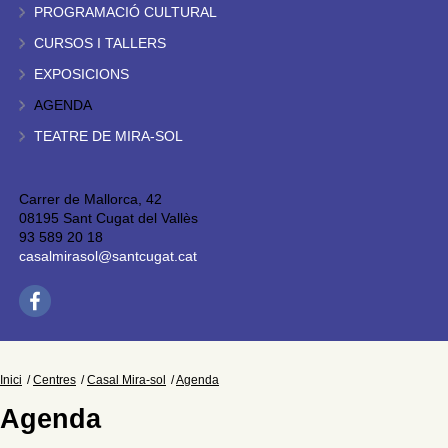
PROGRAMACIÓ CULTURAL
CURSOS I TALLERS
EXPOSICIONS
AGENDA
TEATRE DE MIRA-SOL
Carrer de Mallorca, 42
08195 Sant Cugat del Vallès
93 589 20 18
casalmirasol@santcugat.cat
Inici
Centres
Casal Mira-sol
Agenda
Agenda