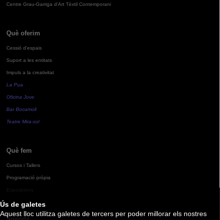
Centre Grau-Garriga d'Art Tèxtil Contemporani
Què oferim
Cessió d'espais
Suport a les entitats
Impuls a la creativitat
La Pua
Oficina Jove
Bar Bocamoll
Teatre Mira-sol
Què fem
Cursos i Tallers
Programació pròpia
Exposicions
Ús de galetes
Aquest lloc utilitza galetes de tercers per poder millorar els nostres
Agenda