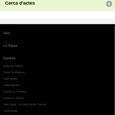
Cerca d'actes
Inici
La Xarxa
Centres
Casa de Cultura
Casal Torreblanca
Xalet Negre
Casal Mira-sol
Casino La Floresta
Casal Les Planes
Sala Clavé - La Unió Centre Cultural
Casa Aymat