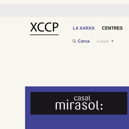
LA XARXA
CENTRES
Cerca
Català