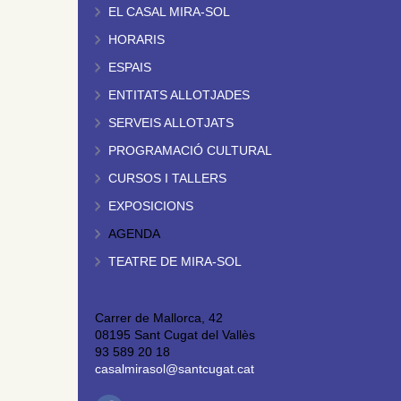
EL CASAL MIRA-SOL
HORARIS
ESPAIS
ENTITATS ALLOTJADES
SERVEIS ALLOTJATS
PROGRAMACIÓ CULTURAL
CURSOS I TALLERS
EXPOSICIONS
AGENDA
TEATRE DE MIRA-SOL
Carrer de Mallorca, 42
08195 Sant Cugat del Vallès
93 589 20 18
casalmirasol@santcugat.cat