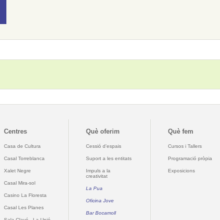
Centres
Què oferim
Què fem
Casa de Cultura
Cessió d'espais
Cursos i Tallers
Casal Torreblanca
Suport a les entitats
Programació pròpia
Xalet Negre
Impuls a la
Exposicions
creativitat
Casal Mira-sol
La Pua
Casino La Floresta
Oficina Jove
Casal Les Planes
Bar Bocamoll
Sala Clavé - La Unió