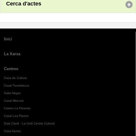
Cerca d'actes
Inici
La Xarxa
Centres
Casa de Cultura
Casal Torreblanca
Xalet Negre
Casal Mira-sol
Casino La Floresta
Casal Les Planes
Sala Clavé - La Unió Centre Cultural
Casa Aymat