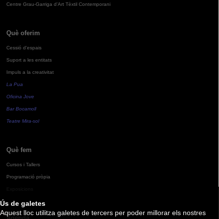
Centre Grau-Garriga d'Art Tèxtil Contemporani
Què oferim
Cessió d'espais
Suport a les entitats
Impuls a la creativitat
La Pua
Oficina Jove
Bar Bocamoll
Teatre Mira-sol
Què fem
Cursos i Tallers
Programació pròpia
Exposicions
Ús de galetes
Aquest lloc utilitza galetes de tercers per poder millorar els nostres
Agenda