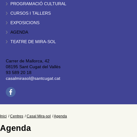
PROGRAMACIÓ CULTURAL
CURSOS I TALLERS
EXPOSICIONS
AGENDA
TEATRE DE MIRA-SOL
Carrer de Mallorca, 42
08195 Sant Cugat del Vallès
93 589 20 18
casalmirasol@santcugat.cat
Inici
Centres
Casal Mira-sol
Agenda
Agenda