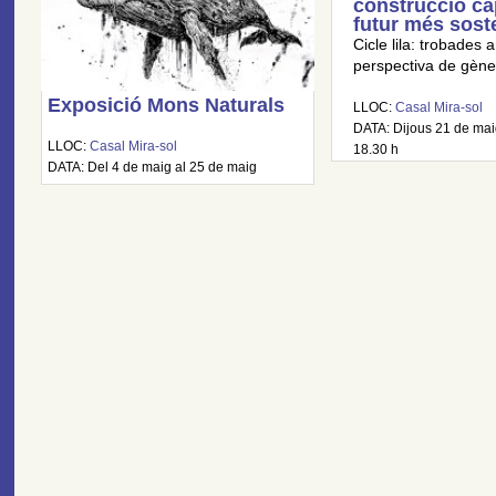
construcció ca
futur més sost
Cicle lila: trobades
perspectiva de gène
Exposició Mons Naturals
LLOC:
Casal Mira-sol
DATA: Dijous 21 de maig
LLOC:
Casal Mira-sol
18.30 h
DATA: Del 4 de maig al 25 de maig