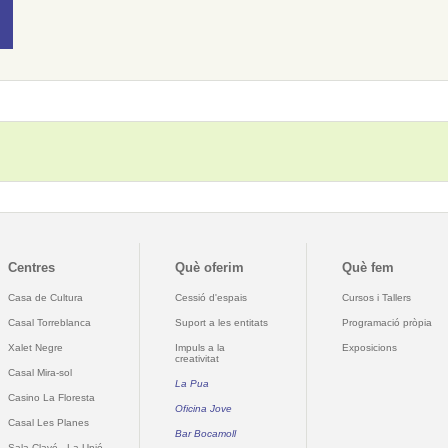
Centres
Què oferim
Què fem
Casa de Cultura
Cessió d'espais
Cursos i Tallers
Casal Torreblanca
Suport a les entitats
Programació pròpia
Xalet Negre
Impuls a la
Exposicions
creativitat
Casal Mira-sol
La Pua
Casino La Floresta
Oficina Jove
Casal Les Planes
Bar Bocamoll
Sala Clavé - La Unió