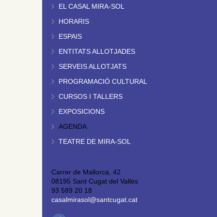
EL CASAL MIRA-SOL
HORARIS
ESPAIS
ENTITATS ALLOTJADES
SERVEIS ALLOTJATS
PROGRAMACIÓ CULTURAL
CURSOS I TALLERS
EXPOSICIONS
AGENDA
TEATRE DE MIRA-SOL
Carrer de Mallorca, 42
08195 Sant Cugat del Vallès
93 589 20 18
casalmirasol@santcugat.cat