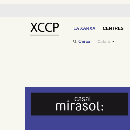
LA XARXA
CENTRES
Cerca
Català