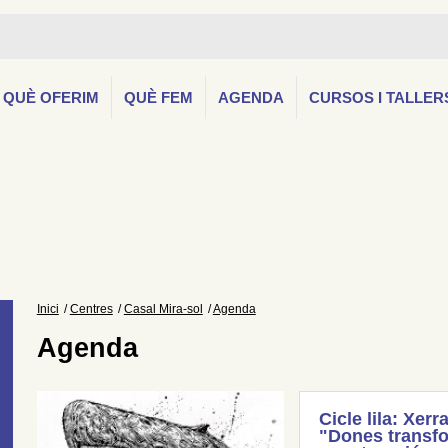
QUÈ OFERIM
QUÈ FEM
AGENDA
CURSOS I TALLER
Inici
Centres
Casal Mira-sol
Agenda
Agenda
Cicle lila: Xerr
"Dones transfo