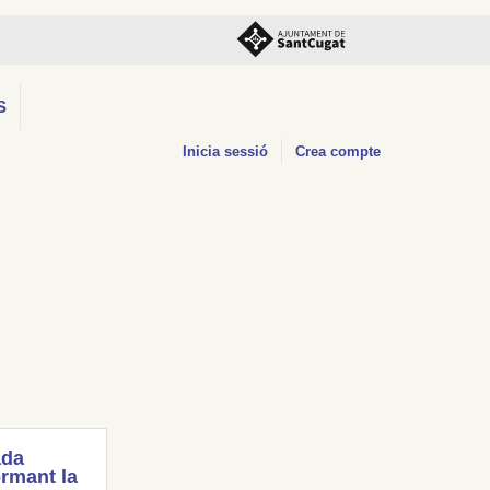
S
Inicia sessió
Crea compte
ada
rmant la