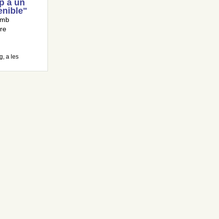
p a un
enible"
 amb
re
, a les