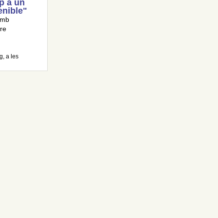
p a un
enible"
 amb
re
, a les