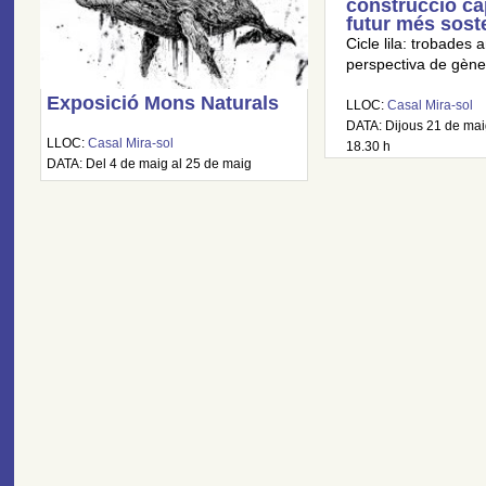
construcció ca
futur més sost
Cicle lila: trobades
perspectiva de gène
Exposició Mons Naturals
LLOC:
Casal Mira-sol
DATA: Dijous 21 de maig
LLOC:
Casal Mira-sol
18.30 h
DATA: Del 4 de maig al 25 de maig