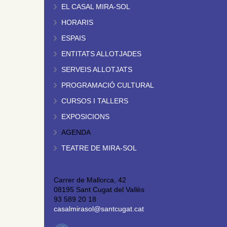
EL CASAL MIRA-SOL
HORARIS
ESPAIS
ENTITATS ALLOTJADES
SERVEIS ALLOTJATS
PROGRAMACIÓ CULTURAL
CURSOS I TALLERS
EXPOSICIONS
AGENDA
TEATRE DE MIRA-SOL
Carrer de Mallorca, 42
08195 Sant Cugat del Vallès
93 589 20 18
casalmirasol@santcugat.cat