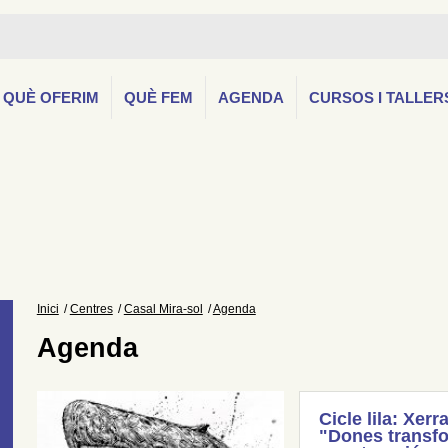
QUÈ OFERIM
QUÈ FEM
AGENDA
CURSOS I TALLER
Inici
Centres
Casal Mira-sol
Agenda
Agenda
Cicle lila: Xerr
"Dones transfo