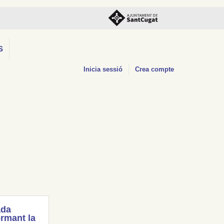
S
Inicia sessió
Crea compte
ada
rmant la