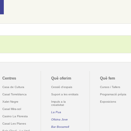
Centres
Què oferim
Què fem
Casa de Cultura
Cessió d'espais
Cursos i Tallers
Casal Torreblanca
Suport a les entitats
Programació pròpia
Xalet Negre
Impuls a la
Exposicions
creativitat
Casal Mira-sol
La Pua
Casino La Floresta
Oficina Jove
Casal Les Planes
Bar Bocamoll
Sala Clavé - La Unió