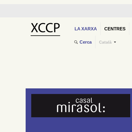
LA XARXA
CENTRES
Cerca
Català